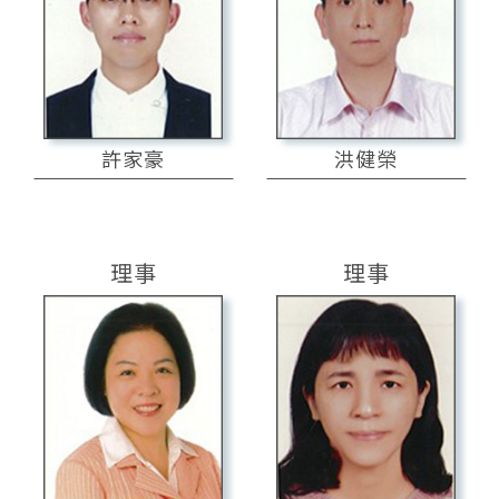
許家豪
洪健榮
理事
理事