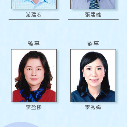
游建宏
張建雄
監事
監事
李盈榛
李秀娟