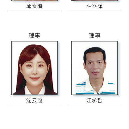
邱素梅
林季樺
理事
理事
沈云葭
江承哲