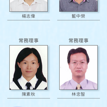
楊志偉
藍中榮
常務理事
常務理事
陳素秋
林忠智