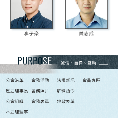
李子豪
陳志成
PURPO
SE
誠信、自律、互助
公會沿革
會務活動
法規新訊
會員專區
歷屆理事長
會務照片
解釋函令
公會組織
會務表單
地政表單
本屆理監事