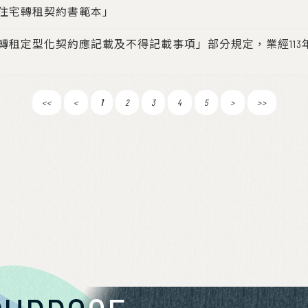
住宅轉租契約書範本」
租定型化契約應記載及不得記載事項」部分規定，業經113年11月2
<<
<
1
2
3
4
5
>
>>