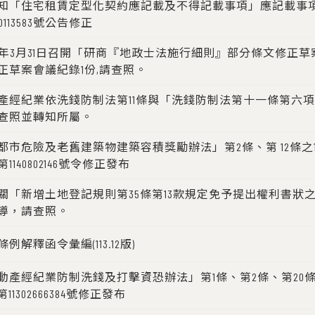
知「住宅租賃定型化契約應記載及不得記載事項」應記載事項第18
0113583號公告修正
14年3月31日召開「研商『地政士法施行細則』部分條文修正
正草案會議紀錄1份,請查照。
產經紀業依洗錢防制法第11條與「洗錢防制法第十一條第六項
查照並轉知所屬。
市危險及老舊建築物建築容積獎勵辦法」第2條、第 12條之1條
140802146號令修正發布
關「新增土地登記規則第35條第13款規定免予提出權利書狀
導，請查照。
解釋函令彙編(113.12版)
產經紀業防制洗錢及打擊資恐辦法」第1條、第2條、第20條條
11302666384號修正發布