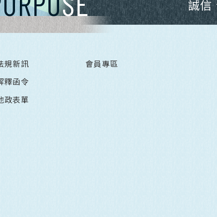
PURPO
SE
誠信
法規新訊
會員專區
解釋函令
地政表單