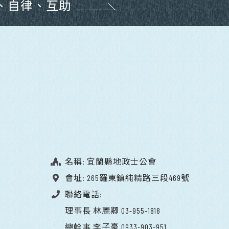
、自律、互助
名稱: 宜蘭縣地政士公會
會址: 265羅東鎮純精路三段469號
聯絡電話:
理事長 林麗卿 03-955-1818
總幹事 李子豪 0933-903-951