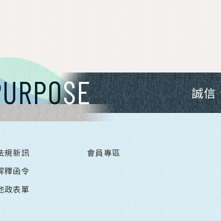
PURPO
SE
誠信
法規新訊
會員專區
解釋函令
地政表單