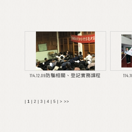
114.12.09防騙相關、登記實務課程
11
|
1
|
2
|
3
|
4
|
5
|
>
>>