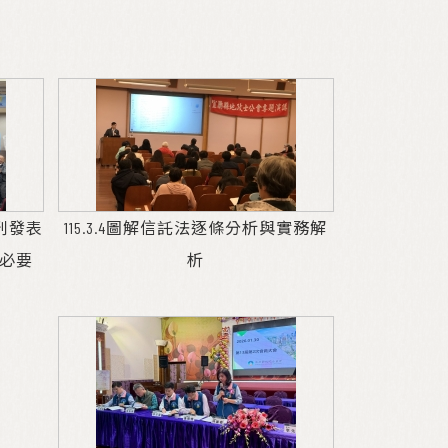
創刊發表
115.3.4圖解信託法逐條分析與實務解
必要
析